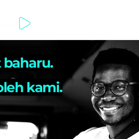
Mengenai program tersebut
Untuk
 VÍTEJTE VELKOMMEN TERVETULOA BIENVENUE HERZLICH WILLKOM
 baharu.
oleh kami.