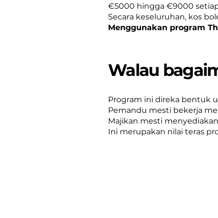
€5000 hingga €9000 setia
Secara keseluruhan, kos bol
Menggunakan program The
Walau bagaim
Program ini direka bentuk 
Pemandu mesti bekerja men
Majikan mesti menyediakan 
Ini merupakan nilai teras p
Pemandu Yang Satu
Menggalakkan pembangunan pro
Mempromosikan teknik untuk m