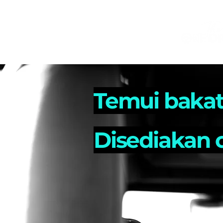
WELCOME WELKOM مرحبا SWAGATA 欢迎你来
Temui bakat
Disediakan 