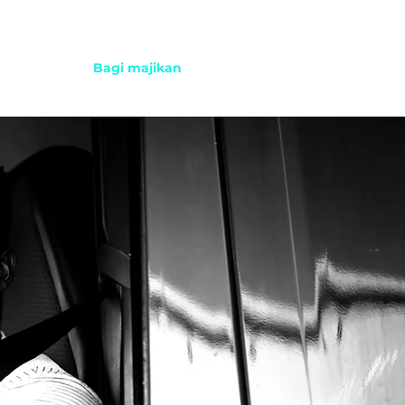
 pemandu
Bagi majikan
Untuk semua orang
MEN ΚΑΛΏΣ ΉΛΘΑΤΕ SWAAGAT SELAMAT DATANG BENVENUTI WITAJC