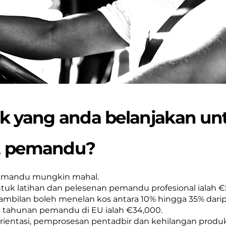
k yang anda belanjakan un
t pemandu?
pemandu mungkin mahal.
ntuk latihan dan pelesenan pemandu profesional ialah 
bilan boleh menelan kos antara 10% hingga 35% dari
ji tahunan pemandu di EU ialah €34,000.
ientasi, pemprosesan pentadbir dan kehilangan produkti