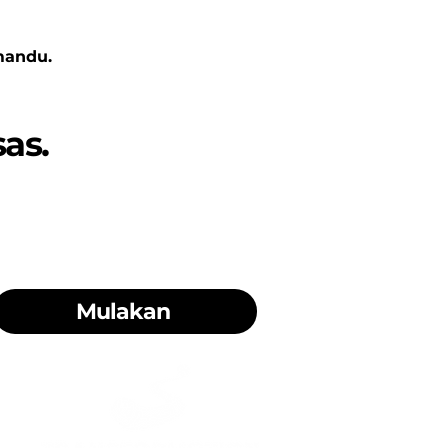
mandu.
as.
Mulakan