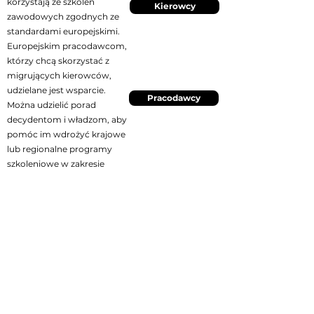
korzystają ze
szkoleń
Kierowcy
zawodowych zgodnych ze
standardami europejskimi.
Europejskim
pracodawcom,
którzy chcą skorzystać
z
migrujących kierowców,
udzielane jest wsparcie.
Pracodawcy
Można udzielić porad
decydentom
i władzom, aby
pomóc im wdrożyć
krajowe
lub regionalne programy
szkoleniowe w zakresie
bezpieczeństwa ruchu
drogowego.
Społeczności