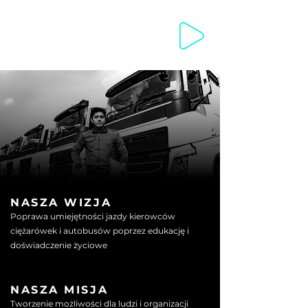
WELCOME WELKOM مرحبا SWAGATA 欢迎你来 VÍTEJTE VELKOMM
NASZA WIZJA
Poprawa umiejętności jazdy kierowców
ciężarówek i autobusów poprzez edukację i
doświadczenie życiowe
NASZA MISJA
Tworzenie możliwości dla ludzi i organizacji