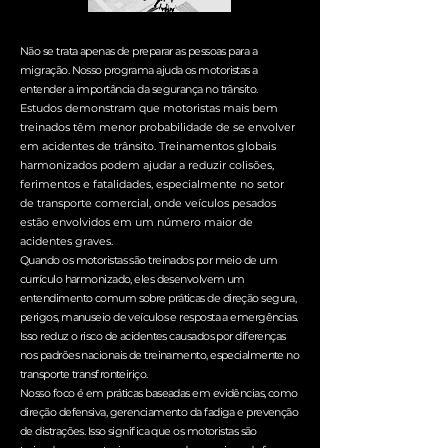
Não se trata apenas de preparar as pessoas para a
migração. Nosso programa ajuda os motoristas a
entender a importância da segurança no trânsito.
Estudos demonstram que motoristas mais bem
treinados têm menor probabilidade de se envolver
em acidentes de trânsito. Treinamentos globais
harmonizados podem ajudar a reduzir colisões,
ferimentos e fatalidades, especialmente no setor
de transporte comercial, onde veículos pesados
estão envolvidos em um número maior de
acidentes graves.
Quando os motoristas são treinados por meio de um
currículo harmonizado, eles desenvolvem um
entendimento comum sobre práticas de direção segura,
perigos, manuseio de veículos e resposta a emergências.
Isso reduz o risco de acidentes causados por diferenças
nos padrões nacionais de treinamento, especialmente no
transporte transfronteiriço.
Nosso foco é em práticas baseadas em evidências, como
direção defensiva, gerenciamento da fadiga e prevenção
de distrações. Isso significa que os motoristas são