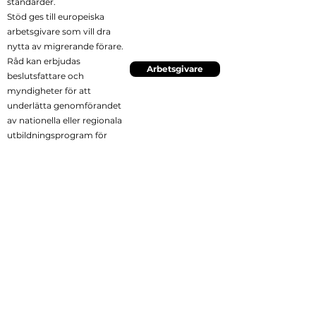
standarder.
Stöd ges till europeiska
arbetsgivare som vill dra
nytta
av migrerande förare.
Råd kan erbjudas
Arbetsgivare
beslutsfattare
och
myndigheter för att
underlätta genomförandet
av
nationella eller regionala
utbildningsprogram för
trafiksäkerhet.
gemenskaper