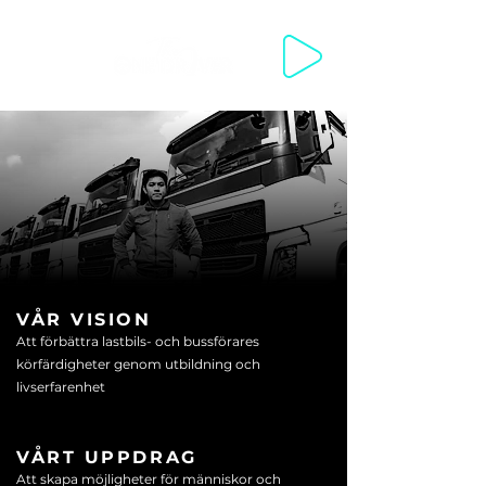
WELCOME WELKOM مرحبا SWAGATA 欢迎你来 VÍTEJTE VELKOMM
VÅR VISION
Att förbättra lastbils- och bussförares
körfärdigheter genom utbildning och
livserfarenhet
VÅRT UPPDRAG
Att skapa möjligheter för människor och