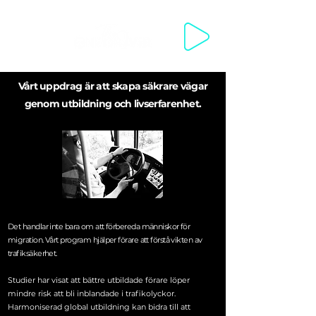
WELCOME WELKOM مرحبا SWAGATA 欢迎你来 VÍTEJTE VELKOMM
Vårt uppdrag är att skapa säkrare vägar
genom utbildning och livserfarenhet.
Det handlar inte bara om att förbereda människor för
migration. Vårt program hjälper förare att förstå vikten av
trafiksäkerhet.
Studier har visat att bättre utbildade förare löper
mindre risk att bli inblandade i trafikolyckor.
Harmoniserad global utbildning kan bidra till att