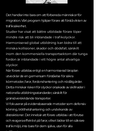
Det handlar inte bara om att förbereda människor för
migration. Vårt program hjälper förare att förstå vikten av
trafiksäkerhet.
Studier har visat att bättre utbildade förare löper
mindre risk att bli inblandade i trafikolyckor.
Harmoniserad global utbildning kan bidra till att
minska kollisioner, skador och dödsfall, särskilt
inom den kommersiella transportsektorn där tunga
fordon är inblandade i ett högre antal allvarliga
olyckor.
När förare utbildas enligt en harmoniserad läroplan
utvecklar de en gemensam förståelse för säkra
körmetoder, faror, fordonshantering och nödåtgärder.
Detta minskar risken för olyckor orsakade av skillnader i
nationella utbildningsstandarder, särskilt för
gränsöverskridande transporter.
Vi fokuserar på evidensbaserade metoder som defensiv
körning, trötthetshantering och undvikande av
distraktioner. Det innebär att förare utbildas i att förutse
och reagera effektivt på faror, vilket bidrar till en säkrare
trafikmiljö, inte bara för dem själva, utan för alla