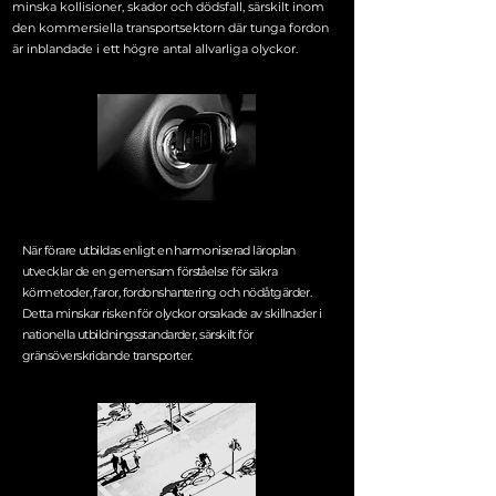
minska kollisioner, skador och dödsfall, särskilt inom
den kommersiella transportsektorn där tunga fordon
är inblandade i ett högre antal allvarliga olyckor.
När förare utbildas enligt en harmoniserad läroplan
utvecklar de en gemensam förståelse för säkra
körmetoder, faror, fordonshantering och nödåtgärder.
Detta minskar risken för olyckor orsakade av skillnader i
nationella utbildningsstandarder, särskilt för
gränsöverskridande transporter.