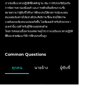
เราเน้นที่แนวทางปฏิบัติที่อิงหลักฐาน เช่น การขับรถเชิงป้องกัน
การจัดการความเหนื่อยล้า และการหลีกเลี่ยงสิ่งรบกวน ซึ่ง
หมายความว่าผู้ขับขี่ได้รับการฝึกอบรมให้คาดการณ์และตอบ
สนองต่ออันตรายได้อย่างมีประสิทธิภาพ ซึ่งจะช่วยให้สภาพ
แวดล้อมบนท้องถนนปลอดภัยขึ้น ไม่เพียงแต่สำหรับตัวพวกเขา
เองเท่านั้น แต่สำหรับผู้ใช้ถนนทุกคนด้วย
โดยการส่งมอบเนื้อหาของสหภาพยุโรป เราแบ่งปันแนวทางปฏิบัติ
ที่ดีและช่วยพัฒนาวิธีการฝึกอบรมขั้นสูง
Common Questions
ทุกคน
นายจ้าง
ผู้ขับขี่
ถาม: โปรแกรมฝึกอบรมผู้ขับขี่ประกอบด้วยอะไรบ้าง?
A. โปรแกรมอบรมหนึ่งวันของเราครอบคลุมหัวข้อสำคัญที่
จะช่วยให้ผู้ขับขี่ปลอดภัยบนท้องถนนมากขึ้น โปรแกรมนี้
ถาม: ทำไมต้องจัดอบรม ทำไมไม่แค่ทดสอบผู้สมัคร?
ผสมผสานข้อมูล การถามตอบ และเนื้อหาเชิงโต้ตอบเพื่อ