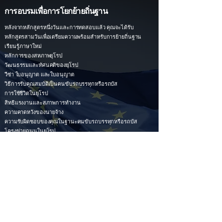
การอบรมเพื่อการโยกย้ายถิ่นฐาน
หลังจากหลักสูตรหนึ่งวันและการทดสอบแล้ว คุณจะได้รับ
หลักสูตรสามวันเพื่อเตรียมความพร้อมสำหรับการย้ายถิ่นฐาน
เรียนรู้ภาษาใหม่
หลักการของสหภาพยุโรป
วัฒนธรรมและทัศนคติของยุโรป
วีซ่า ใบอนุญาต และใบอนุญาต
วิธีการรับคุณสมบัติเป็นคนขับรถบรรทุกหรือรถบัส
การใช้ชีวิตในยุโรป
สิทธิแรงงานและสภาพการทำงาน
ความคาดหวังของนายจ้าง
ความรับผิดชอบของคุณในฐานะคนขับรถบรรทุกหรือรถบัส
โครงข่ายถนนในยุโรป
การวางแผนการเดินทางอย่างไร
ข้อกำหนดเกี่ยวกับเวลาขับขี่และช่วงเวลาพักผ่อน
ความเร็วและการควบคุมยานพาหนะ
การมองเห็นและการตอบสนองต่ออันตราย
การจัดการกับลูกค้า
การเป็นตัวแทนของนายจ้างของคุณ
เริ่มต้นใช้งาน