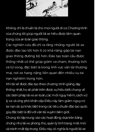
Không chỉ là chuẩn bị cho mọi người di cư. Chương trình
của chúng tôi giúp người lái xe hiểu được tầm quan
trọng của an toàn giao thông.
Các nghiên cứu đã chỉ ra rằng những người lái xe
được đào tạo tốt hơn ít có khả năng gặp tai nạn
giao thông đường bộ hơn. Đào tạo toàn cầu được
thống nhất có thể giúp giảm va chạm, thương tích
và tử vong, đặc biệt là trong lĩnh vực vận tải thương
mại, nơi xe hạng nặng liên quan đến nhiều vụ tai
nạn nghiêm trọng hơn.
Khi tài xế được đào tạo theo chương trình giảng dạy
thống nhất, họ sẽ phát triển được sự hiểu biết chung về
các biện pháp lái xe an toàn, các mối nguy hiểm, cách xử
lý xe và ứng phó khẩn cấp. Điều này làm giảm nguy cơ
tai nạn do sự khác biệt trong các tiêu chuẩn đào tạo quốc
gia, đặc biệt là đối với vận tải xuyên biên giới.
Chúng tôi tập trung vào các hoạt động dựa trên bằng
chứng như lái xe phòng thủ, quản lý tình trạng mệt mỏi
và tránh mất tập trung. Điều này có nghĩa là người lái xe