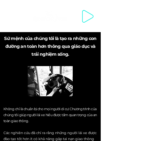
WELCOME WELKOM مرحبا SWAGATA 欢迎你来 VÍTEJTE VELKOMM
Sứ mệnh của chúng tôi là tạo ra những con
đường an toàn hơn thông qua giáo dục và
trải nghiệm sống.
Không chỉ là chuẩn bị cho mọi người di cư. Chương trình của
chúng tôi giúp người lái xe hiểu được tầm quan trọng của an
toàn giao thông.
Các nghiên cứu đã chỉ ra rằng những người lái xe được
đào tạo tốt hơn ít có khả năng gặp tai nạn giao thông