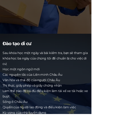
Đào tạo di cư
Sau khóa học một ngày và bài kiểm tra, bạn sẽ tham gia
khóa học ba ngày của chúng tôi để chuẩn bị cho việc di
cư;
Học một ngôn ngữ mới
Các nguyên tắc của Liên minh Châu Âu
Văn hóa và thái độ của người Châu Âu
Thị thực, giấy phép và giấy chứng nhận
Làm thế nào để có đủ điều kiện làm tài xế xe tải hoặc xe
buýt
Sống ở Châu Âu
Quyền của người lao động và điều kiện làm việc
Kỳ vọng của nhà tuyển dụng
Trách nhiệm của bạn với tư cách là tài xế xe tải hoặc xe
buýt