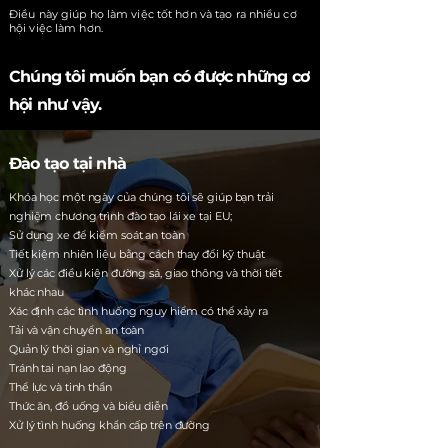
Điều này giúp họ làm việc tốt hơn và tạo ra nhiều cơ
hội việc làm hơn.
Chúng tôi muốn bạn có được những cơ
hội như vậy.
Đào tạo tại nhà
Khóa học một ngày của chúng tôi sẽ giúp bạn trải
nghiệm chương trình đào tạo lái xe tại EU;
Sử dụng xe để kiểm soát an toàn
Tiết kiệm nhiên liệu bằng cách thay đổi kỹ thuật
Xử lý các điều kiện đường sá, giao thông và thời tiết
khác nhau
Xác định các tình huống nguy hiểm có thể xảy ra
Tải và vận chuyển an toàn
Quản lý thời gian và nghỉ ngơi
Tránh tai nạn lao động
Thể lực và tinh thần
Thức ăn, đồ uống và biểu diễn
Xử lý tình huống khẩn cấp trên đường