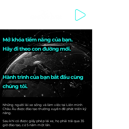
WELCOME WELKOM مرحبا SWAGATA 欢迎你来 VÍTEJTE VELKOMM
Mở khóa tiềm năng của bạn.
Hãy đi theo con đường mới.
Hành trình của bạn bắt đầu cùng
chúng tôi.
Những người lái xe sống và làm việc tại Liên minh
Châu Âu được đào tạo thường xuyên để phát triển kỹ
năng.
Sau khi có được
giấy phép lái xe, họ phải trải qua 35
giờ đào tạo, cứ 5 năm một lần.